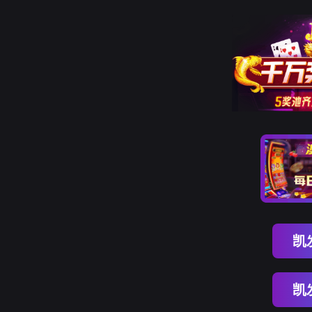
bbin宝盈集团
产
国
解
技
品
产
决
术
中
信
方
服
心
创
案
务